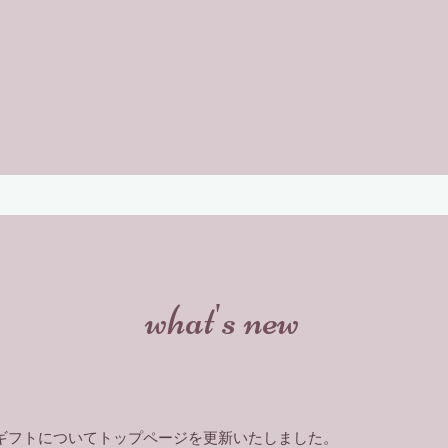
ンツ
PTA・子供会講習会
その他
what's new
ギフトについてトップページを更新いたしました。