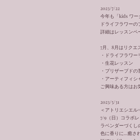
2023/7/22
今年も「kids 
​ドライフラワーの
詳細はレッスンペ
7月、8月はリク
・ドライフラワー
・生花レッスン
・プリザーブドの
・アーティフィシ
ご興味ある方はお
2023/5/31
＜アトリエシエル
7/9（日）コラボ
ラベンダーづくし
色に香りに…癒さ