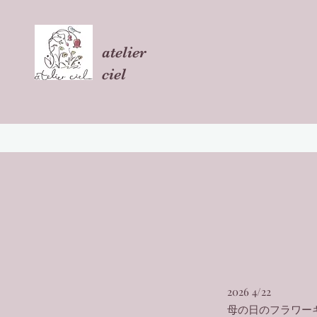
atelier
ciel
ホーム
what's new
lesson
order
トロッケンクラ
2026 4/22
母の日のフラワー