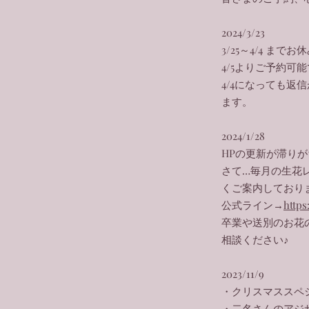
2024/3/23
3/25～4/4 
4/5よりご予約
4/4になっても
ます。
2024/1/28
HPの更新が滞り
さて…毎月の生花
くご案内しており
​公式ライン→
https
卒業や送別のお花
相談ください♪
2023/11/9
・クリスマススペ
・二名さんのアジ