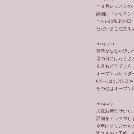
＊９月レッスンの
詳細は「レッスン
＊9/16は敬老の日^
​ただいまご注文
2024/5/21
更新がななか追い
母の日にはたくさ
６月もどうぞよろ
オープンカレンダ
6/6～12はご注
その他はオープン
2024/4/9
大変お待たせいたし
詳細をアップ致し
​今年はオリジナル
皆さまのご予約、