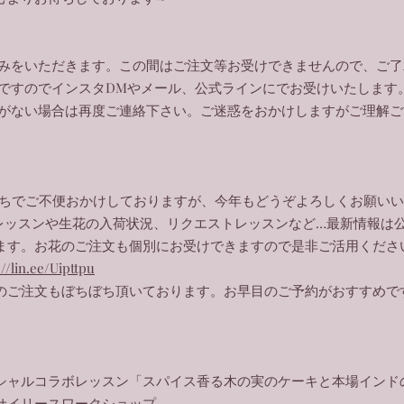
までお休みをいただきます。この間はご注文等お受けできませんので、ご
可能ですのでインスタDMやメール、公式ラインにでお受けいたします
返信がない場合は再度ご連絡下さい。ご迷惑をおかけしますがご理解
がちでご不便おかけしておりますが、今年もどうぞよろしくお願い
レッスンや生花の入荷状況、リクエストレッスンなど…最新情報は
ます。お花のご注文も個別にお受けできますので是非ご活用ください
://lin.ee/Uipttpu
のご注文もぼちぼち頂いております。お早目のご予約がおすすめで
シャルコラボレッスン「スパイス香る木の実のケーキと本場インド
サイリースワークショップ