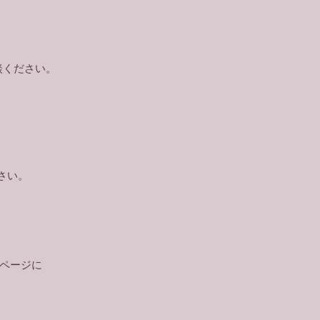
談ください。
さい。
」ページに